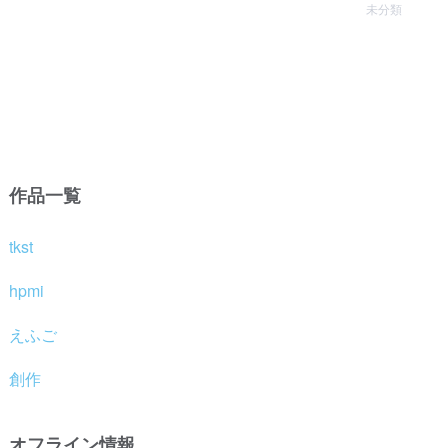
未分類
作品一覧
tkst
hpmi
えふご
創作
オフライン情報